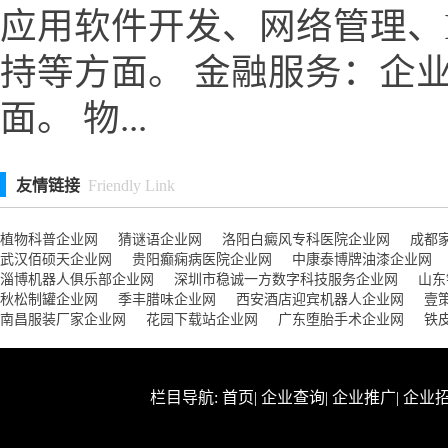
应用软件开发、网络管理、
持等方面。 金融服务：企
面。 物...
友情链接
Friendly Link
植物科普企业网
猜谜语企业网
洛阳白癜风专科医院企业网
成都
武汉佰硕天企业网
贵阳癫痫病医院企业网
中康泰博牌油漆企业网
淄博机器人俱乐部企业网
深圳市稳诚一方数字科技服务企业网
山东
秋松制罐企业网
季丰腊味企业网
西安酒店迎宾机器人企业网
壹
南昌服装厂家企业网
花园下载站企业网
广东堕胎手术企业网
铁
栏目导航:
首页
|
企业查询
|
企业推广
|
企业